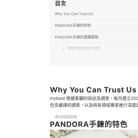
目次
Why You Can Trust Us
PANDORA手鍊的特色
PANDORA手鍊的選購要點
1
選擇喜愛的款式類型
2
根據材質挑選
3
選擇偏好的鍊扣類型
推薦12款PANDORA手鍊人氣排行榜
Why You Can Trust Us
mybest 根據客觀的採訪及調查，每月建立
專家精選2款人氣PANDORA手鍊
包含嚴謹的調查，以及與各領域專家進行深度
專家解惑！選購PANDORA手鍊的常見問題
資訊錯誤回報
Q：洗澡時可以配戴嗎？
PANDORA手鍊的特色
Q：手鍊長度可以更改嗎？