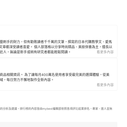
靈刷手的財力，但有勸敗讀者千千萬的文筆，撰寫的日本代購教學文、愛馬
多篇文章都深受讀者喜愛。 個人部落格以分享時尚精品、美妝保養為主，擅長以
近人，無論是新手或稍有研究者都能輕鬆閱讀。
看更多內容
商品相關資訊。 為了讓每月400萬名使用者享受最完美的選擇體驗，從美
域，每日努力不懈地製作全新內容。
看更多內容
的分析及建議。排行榜的內容皆由mybest編輯部依照各項評比結果排名，專家、達人並無