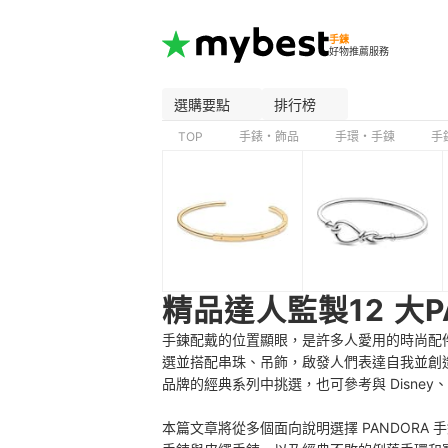
手鍊
好物推薦服務
選購要點
排行榜
TOP
手錶・飾品
手環・手鍊
手
精品達人監製12 大
手鍊配戴的位置顯眼，是許多人愛用的時尚配件
選並搭配串珠、吊飾，啟發人們表達自我並創造屬於自己
品牌的經典系列中挑選，也可參考與 Disney
本篇文章將從多個面向說明選擇 PANDOR