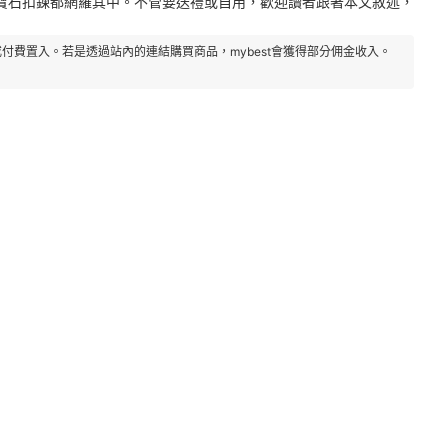
寶石扣鍊都網羅其中。不管要送禮或自用，歡迎讀者跟著本文敘述，
付費置入。若是透過站內的連結購買商品，mybest會獲得部分佣金收入。