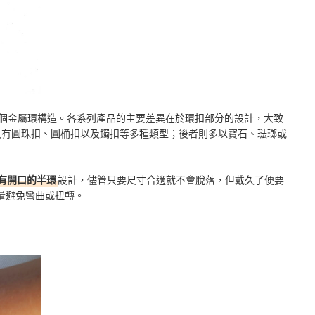
為單個金屬環構造。各系列產品的主要差異在於環扣部分的設計，大致
又有圓珠扣、圓桶扣以及鐲扣等多種類型；後者則多以寶石、琺瑯或
有開口的半環
設計，儘管只要尺寸合適就不會脫落，但戴久了便要
量避免彎曲或扭轉。