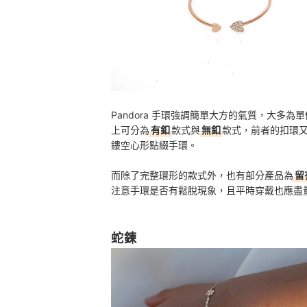
Pandora 手環強調簡單大方的氣質，大多
上可分為
有釦
款式與
無釦
款式，前者的扣環
鏤空心形點綴手環。
而除了完整環形的款式外，也有部分產品為
留
注意手環是否有鬆脫現象，且平時穿戴也應盡
蛇鍊