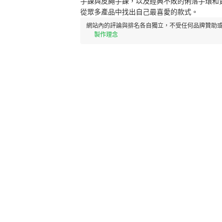
手鍊與皮繩手鍊，以及經典不敗的俐落手環和
從眾多產品中找出自己最喜愛的款式。
網站內的評論與排名各自獨立，不受任何品牌贊助或
製作理念