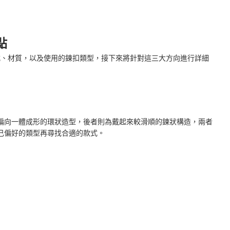
點
的款式、材質，以及使用的鍊扣類型，接下來將針對這三大方向進行詳細
偏向一體成形的環狀造型，後者則為戴起來較滑順的鍊狀構造，兩者
己偏好的類型再尋找合適的款式。