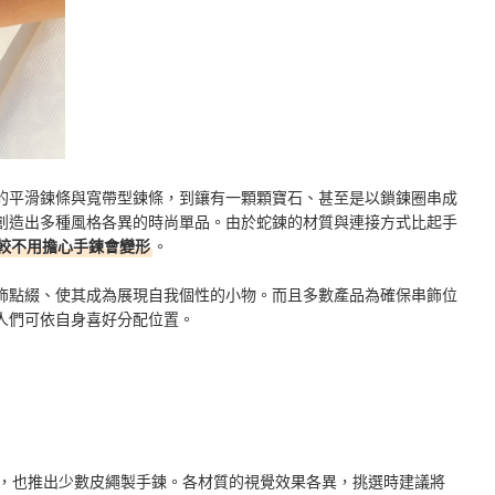
的平滑鍊條與寬帶型鍊條，到鑲有一顆顆寶石、甚至是以鎖鍊圈串成
創造出多種風格各異的時尚單品。由於蛇鍊的材質與連接方式比起手
較不用擔心手鍊會變形
。
飾點綴、使其成為展現自我個性的小物。而且多數產品為確保串飾位
人們可依自身喜好分配位置。
製成，也推出少數皮繩製手鍊。各材質的視覺效果各異，挑選時建議將