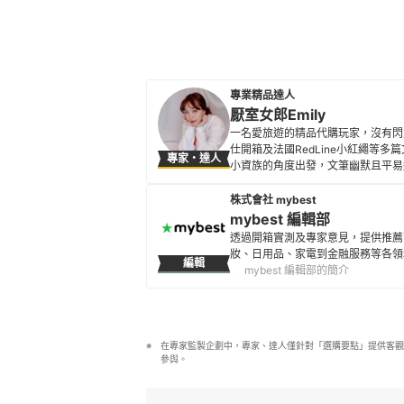
專業精品達人
厭室女郎Emily
一名愛旅遊的精品代購玩家，沒有閃
仕開箱及法國RedLine小紅繩等
專家・達人
小資族的角度出發，文筆幽默且平易
厭室女郎Emily的簡介
株式會社 mybest
mybest 編輯部
透過開箱實測及專家意見，提供推薦
妝、日用品、家電到金融服務等各領
編輯
mybest 編輯部的簡介
在專家監製企劃中，專家、達人僅針對「選購要點」提供客觀
參與。