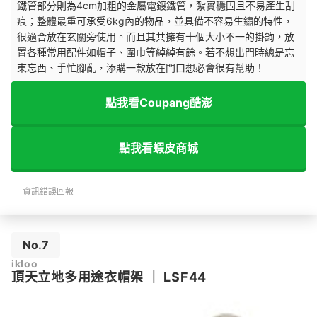
鐵管部分則為4cm加粗的金屬電鍍鐵管，紮實穩固且不易產生刮
痕；整體最重可承受6kg內的物品，並具備不容易生鏽的特性，
很適合放在玄關旁使用。而且其共擁有十個大小不一的掛鉤，放
置各種常用配件如帽子、圍巾等綽綽有餘。若不想出門時總是忘
東忘西、手忙腳亂，添購一款放在門口想必會很有幫助！
點我看Coupang酷澎
點我看蝦皮商城
資訊錯誤回報
No.7
ikloo
頂天立地多用途衣帽架
｜
LSF44