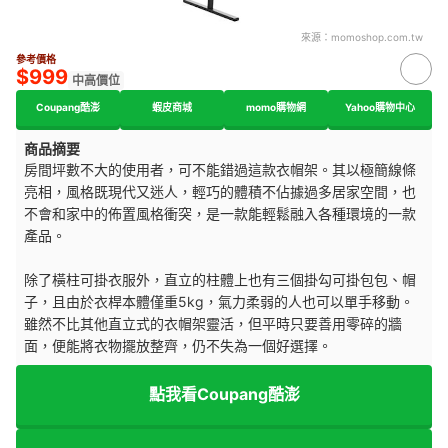
來源：
momoshop.com.tw
參考價格
$999
中高價位
Coupang酷澎
蝦皮商城
momo購物網
Yahoo購物中心
商品摘要
房間坪數不大的使用者，可不能錯過這款衣帽架。其以極簡線條
亮相，風格既現代又迷人，輕巧的體積不佔據過多居家空間，也
不會和家中的佈置風格衝突，是一款能輕鬆融入各種環境的一款
產品。
除了橫柱可掛衣服外，直立的柱體上也有三個掛勾可掛包包、帽
子，且由於衣桿本體僅重5kg，氣力柔弱的人也可以單手移動。
雖然不比其他直立式的衣帽架靈活，但平時只要善用零碎的牆
面，便能將衣物擺放整齊，仍不失為一個好選擇。
點我看Coupang酷澎