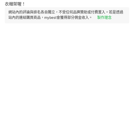
衣帽架喔！
網站內的評論與排名各自獨立，不受任何品牌贊助或付費置入。若是透過
站內的連結購買商品，mybest會獲得部分佣金收入。
製作理念