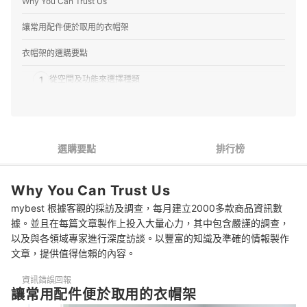
Why You Can Trust Us
讓常用配件便於取用的衣帽架
衣帽架的選購要點
1
從空間及功能來選擇種類
2
負重量至少要達10kg
3
依據室內高度及身高選購
選購要點
排行榜
4
確認掛勾數量與有無置物盤
Why You Can Trust Us
5
配合室內風格選擇設計與材質
mybest 根據客觀的採訪及調查，每月建立2000多款商品資訊數
推薦9款人氣衣帽架排行榜
據。並且在每篇文章製作上投入大量心力，其中包含嚴謹的調查，
以及與各領域專家進行深度訪談。以豐富的知識及準確的情報製作
專家解惑！選購衣帽架的常見問題
文章，提供值得信賴的內容。
衣帽架有哪些材質？特色是？
資訊錯誤回報
讓常用配件便於取用的衣帽架
衣服之外，能用來收納什麼？