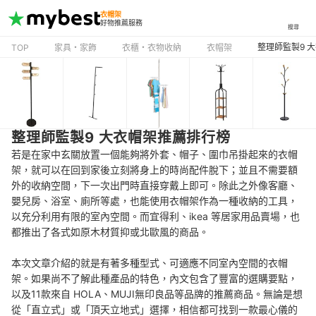
衣帽架
好物推薦服務
搜尋
整理師監製9 
TOP
家具・家飾
衣櫃・衣物收納
衣帽架
整理師監製9 大衣帽架推薦排行榜
若是在家中玄關放置一個能夠將外套、帽子、圍巾吊掛起來的衣帽
架，就可以在回到家後立刻將身上的時尚配件脫下；並且不需要額
外的收納空間，下一次出門時直接穿戴上即可。除此之外像客廳、
嬰兒房、浴室、廁所等處，也能使用衣帽架作為一種收納的工具，
以充分利用有限的室內空間。而宜得利、ikea 等居家用品賣場，也
都推出了各式如原木材質抑或北歐風的商品。
本次文章介紹的就是有著多種型式、可適應不同室內空間的衣帽
架。如果尚不了解此種產品的特色，內文包含了豐富的選購要點，
以及11款來自 HOLA、MUJI無印良品等品牌的推薦商品。無論是想
從「直立式」或「頂天立地式」選擇，相信都可找到一款最心儀的