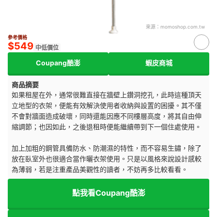
來源：
momoshop.com.tw
參考價格
$549
中低價位
Coupang酷澎
蝦皮商城
商品摘要
如果租屋在外，通常很難直接在牆壁上鑽洞挖孔，此時這種頂天
立地型的衣架，便能有效解決使用者收納與設置的困擾。其不僅
不會對牆面造成破壞，同時還能因應不同樓層高度，將其自由伸
縮調節；也因如此，之後退租時便能繼續帶到下一個住處使用。
加上加粗的鋼管具備防水、防潮濕的特性，而不容易生鏽，除了
放在臥室外也很適合當作曬衣架使用。只是以風格來說設計感較
為薄弱，若是注重產品美觀性的讀者，不妨再多比較看看。
點我看Coupang酷澎