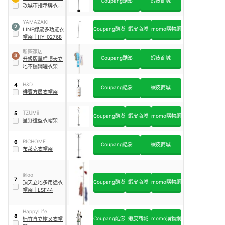
Coupang酷澎
蝦皮商城
款城市指示牌衣帽
架
YAMAZAKI
2
Coupang酷澎
蝦皮商城
momo購物網
LINE線感多功能衣
帽架
｜
HY-02768
新錸家居
3
Coupang酷澎
蝦皮商城
升級版單桿頂天立
地不鏽鋼曬衣架
H&D
4
Coupang酷澎
蝦皮商城
徘寶方層衣帽架
TZUMii
5
Coupang酷澎
蝦皮商城
momo購物網
星野造型衣帽架
RICHOME
6
Coupang酷澎
蝦皮商城
布萊克衣帽架
ikloo
7
Coupang酷澎
蝦皮商城
momo購物網
頂天立地多用途衣
帽架
｜
LSF44
HappyLife
8
Coupang酷澎
蝦皮商城
momo購物網
楠竹直立樹叉衣帽