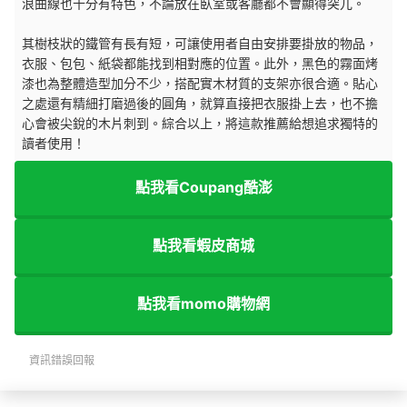
浪曲線也十分有特色，不論放在臥室或客廳都不會顯得突兀。
其樹枝狀的鐵管有長有短，可讓使用者自由安排要掛放的物品，
衣服、包包、紙袋都能找到相對應的位置。此外，黑色的霧面烤
漆也為整體造型加分不少，搭配實木材質的支架亦很合適。貼心
之處還有精細打磨過後的圓角，就算直接把衣服掛上去，也不擔
心會被尖銳的木片刺到。綜合以上，將這款推薦給想追求獨特的
讀者使用！
點我看Coupang酷澎
點我看蝦皮商城
點我看momo購物網
資訊錯誤回報