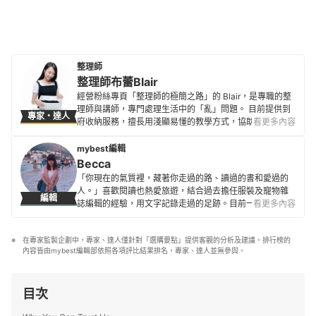
整理師
整理師布蕾Blair
經營粉絲專頁「整理師的極簡之路」的 Blair，是專職的整
理師與講師，專門處理生活中的「亂」問題。 目前提供到
專家・達人
府收納服務，擅長用淺顯易懂的教學方式，協助客人打造
看更多內容
出經過長時間依然整潔有序的居家空間。人生的終極目標
是過著物質極簡、心靈富足的人生，並在邁向夢想的路
mybest編輯
上，竭盡所能幫助人們透過整理改善家中品質、邁向理想
Becca
生活。
「你現在的氣質裡，藏著你走過的路、讀過的書和愛過的
整理師布蕾Blair的簡介
人。」喜歡閱讀也熱愛旅遊，結合過去擔任服裝及寵物雜
編輯
誌編輯的經驗，用文字記錄走過的足跡。目前一邊自由接
看更多內容
案的同時，一邊隨興寫著部落格，分享自助旅遊心得和帶
寵物吃吃喝喝的生活。
在專家監製企劃中，專家、達人僅針對「選購要點」提供客觀的分析及建議。排行榜的
Becca的簡介
內容皆由mybest編輯部依照各項評比結果排名，專家、達人並無參與。
目次