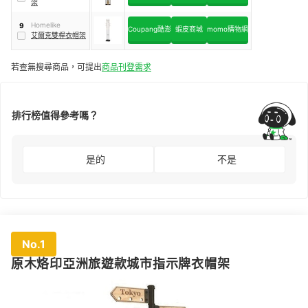
架
Homelike
9
Coupang酷澎
蝦皮商城
momo購物網
艾爾克雙桿衣帽架
若查無搜尋商品，可提出
商品刊登需求
排行榜值得參考嗎？
是的
不是
No.1
原木烙印亞洲旅遊款城市指示牌衣帽架