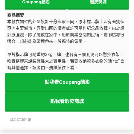
Coupang酷澎
蝦皮商城
商品摘要
本款衣帽架的外型設計十分與眾不同，原木標示牌上印有著幾個
亞洲主要城市，喜愛出國的讀者或許可當作紀念品收藏。由於設
計感強烈，除了擺放在家中，用於商業空間如民宿、咖啡店亦很
適合，想必能為環境帶來一股獨特的氛圍。
單片指示牌可耐重約3kg，牌上也各有三個孔洞可以懸掛衣架，
唯獨整體來說裝飾性大於實用性，若要收納較多衣物的話也許會
有其他選擇，讀者們不妨繼續往下看。
點我看Coupang酷澎
點我看蝦皮商城
資訊錯誤回報