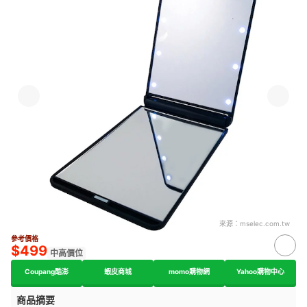
來源：
mselec.com.tw
參考價格
$499
中高價位
Coupang酷澎
蝦皮商城
momo購物網
Yahoo購物中心
商品摘要