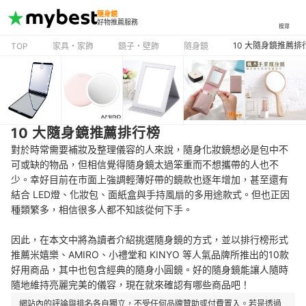
隨身鏡
好物推薦服務
搜尋
10 大隨身鏡推薦排
TOP
家具・家飾
鏡子・壁飾
隨身鏡
10 大隨身鏡推薦排行榜
對於時常需要補妝及整理儀容的人來說，隨身化妝鏡想必是包中不
可或缺的物品，但相信覺得隨身鏡太過笨重而不想攜帶的人也不
少。幸好目前在市面上強調輕薄好帶的鏡款也逐年增加，甚至還有
結合 LED燈、化妝包、面紙盒與手持風扇的多用途款式。但也正因
種類繁多，相信很多人都不知該從何下手。
因此，在本文中將為讀者介紹挑選隨身鏡的方式，並以排行榜形式
推薦米嬉樂、AMIRO、小禮堂和 KINYO 等人氣品牌所推出的10款
好用商品，其中也包含經典的隨身小圓鏡。好的隨身鏡能讓人隨時
隨地維持亮麗完美的儀容，現在就來確認有哪些商品吧！
網站內的評論與排名各自獨立，不受任何品牌贊助或付費置入。若是透過