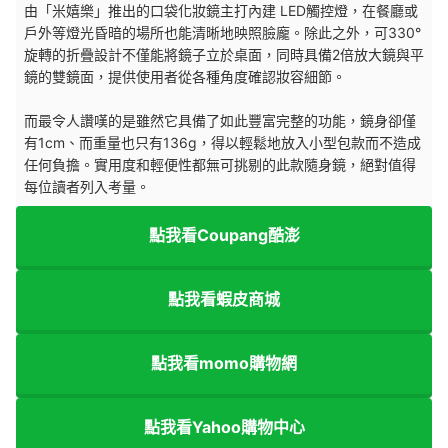
由「米嬉樂」推出的口袋化妝鏡主打內建 LED觸控燈，在餐廳或
戶外等燈光昏暗的場所也能清晰地映照臉龐。除此之外，可330°
旋轉的折疊設計不僅能將鏡子立於桌面，同時具備2倍放大鏡與平
鏡的雙鏡面，提供使用者從各種角度確認妝容細節。
而最令人讚嘆的是雖然它具備了如此豐富完整的功能，鏡身卻僅
有1cm、而重量也只有136g，得以輕鬆地放入小型包款而不造成
任何負擔。實用度和輕便性都無可挑剔的此款隨身鏡，絕對值得
每位讀者列入考量。
點我看Coupang酷澎
點我看蝦皮商城
點我看momo購物網
點我看Yahoo購物中心