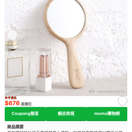
來源：
momoshop.com.tw
參考價格
$676
高價位
Coupang酷澎
蝦皮商城
momo購物網
商品摘要