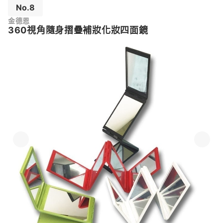
No.8
金德恩
360視角隨身摺疊補妝化妝四面鏡