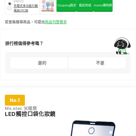
KINYO
10
Coupang酷澎
蝦皮商城
momo購物網
充電式多功能行動
風扇/DC扇
若查無搜尋商品，可提出
商品刊登需求
排行榜值得參考嗎？
是的
不是
No.1
Ms.elec 米嬉樂
LED觸控口袋化妝鏡