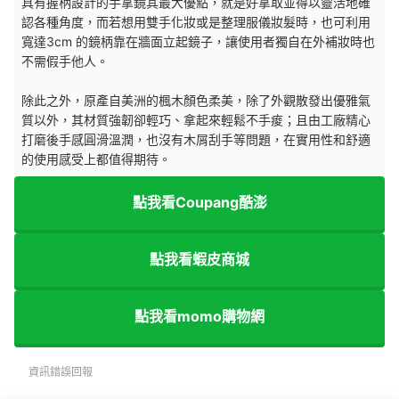
具有握柄設計的手拿鏡其最大優點，就是好拿取並得以靈活地確
認各種角度，而若想用雙手化妝或是整理服儀妝髮時，也可利用
寬達3cm 的鏡柄靠在牆面立起鏡子，讓使用者獨自在外補妝時也
不需假手他人。
除此之外，原產自美洲的楓木顏色柔美，除了外觀散發出優雅氣
質以外，其材質強韌卻輕巧、拿起來輕鬆不手痠；且由工廠精心
打磨後手感圓滑溫潤，也沒有木屑刮手等問題，在實用性和舒適
的使用感受上都值得期待。
點我看Coupang酷澎
點我看蝦皮商城
點我看momo購物網
資訊錯誤回報