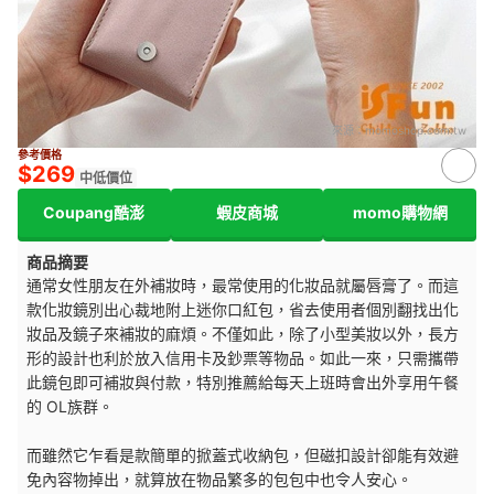
來源：
momoshop.com.tw
參考價格
$269
中低價位
Coupang酷澎
蝦皮商城
momo購物網
商品摘要
通常女性朋友在外補妝時，最常使用的化妝品就屬唇膏了。而這
款化妝鏡別出心裁地附上迷你口紅包，省去使用者個別翻找出化
妝品及鏡子來補妝的麻煩。不僅如此，除了小型美妝以外，長方
形的設計也利於放入信用卡及鈔票等物品。如此一來，只需攜帶
此鏡包即可補妝與付款，特別推薦給每天上班時會出外享用午餐
的 OL族群。
而雖然它乍看是款簡單的掀蓋式收納包，但磁扣設計卻能有效避
免內容物掉出，就算放在物品繁多的包包中也令人安心。