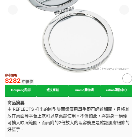
來源：
tw.buy.yahoo.com
參考價格
$282
中價位
Coupang酷澎
蝦皮商城
momo購物網
Yahoo購物中心
商品摘要
由 REFLECTS 推出的圓型雙面鏡僅用單手即可輕鬆翻開，且將其
放在桌面等平台上就可以當桌鏡使用。不僅如此，將鏡身一橫便
可擴大映照範圍，而內附的2倍放大的理容鏡更是確認肌膚細節的
好幫手。