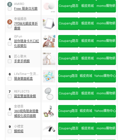
AMIRO
2
Coupang酷澎
蝦皮商城
momo購物網
Free 隨身日光鏡
幸福揚邑
3
Coupang酷澎
蝦皮商城
momo購物網
7吋絲光銀皮革折
疊鏡
iSFun
4
Coupang酷澎
蝦皮商城
momo購物網
迷你隨身卡片口紅
化妝鏡包
匠心摯木
5
Coupang酷澎
蝦皮商城
momo購物網
手拿手柄鏡
LifeTime一生流行
6
Coupang酷澎
蝦皮商城
Yahoo購物中心
館
隨身鏡面紙盒
REFLECTS
7
Coupang酷澎
蝦皮商城
momo購物網
圓型雙面隨身鏡
金德恩
8
Coupang酷澎
蝦皮商城
Yahoo購物中心
360視角隨身摺疊
補妝化妝四面鏡
小禮堂
9
Coupang酷澎
蝦皮商城
momo購物網
鏡梳組