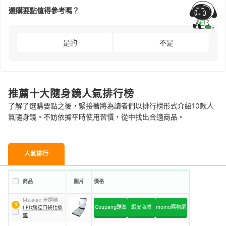
選購要點值得參考嗎？
是的
不是
推薦十大隨身鏡人氣排行榜
了解了選購要點之後，緊接著將為讀者們以排行榜形式介紹10款人
氣隨身鏡。不妨依據平時使用習慣，從中找出合適商品。
人氣排行
商品
圖片
價格
Ms.elec 米嬉樂
1
Coupang酷澎
蝦皮商城
momo購物網
LED觸控口袋化妝
鏡