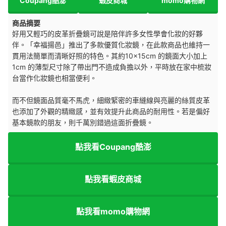
Coupang酷澎
蝦皮商城
momo購物網
商品摘要
好用又輕巧的皮革折疊鏡可說是陪伴許多女性學會化妝的好夥
伴。「幸福揚邑」推出了多款優質化妝鏡，在此款商品也維持一
貫用法簡單而清晰好照的特色。其約10×15cm 的鏡面大小加上
1cm 的薄型尺寸除了帶出門不造成負擔以外，平時放在家中梳妝
台當作化妝鏡也相當便利。
而不但鏡面品質毫不馬虎，細緻緊密的車縫線與亮麗的絲質皮革
也添加了外觀的精緻感，並有效提升此商品的耐用性。若是偏好
基本鏡款的朋友，則千萬別錯過這面折疊鏡。
點我看Coupang酷澎
點我看蝦皮商城
點我看momo購物網