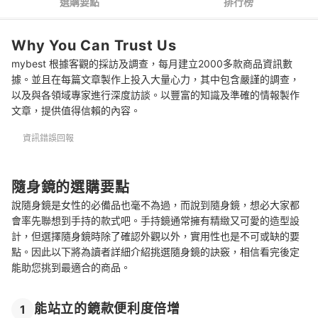
選購要點
排行榜
推薦十大隨身鏡人氣排行榜
Why You Can Trust Us
讓化妝更輕鬆順手的精選鏡款
mybest 根據客觀的採訪及調查，每月建立2000多款商品資訊數
總結
據。並且在每篇文章製作上投入大量心力，其中包含嚴謹的調查，
以及與各領域專家進行深度訪談。以豐富的知識及準確的情報製作
文章，提供值得信賴的內容。
資訊錯誤回報
隨身鏡的選購要點
說隨身鏡是女性的必備品也毫不為過，而說到隨身鏡，想必大家都
會率先聯想到手持的款式吧。手持鏡通常擁有精緻又可愛的造型設
計，但選擇隨身鏡時除了確認外觀以外，實用性也是不可或缺的要
點。因此以下將為讀者詳細介紹挑選隨身鏡的訣竅，相信看完後定
能助您挑到最適合的商品。
能站立的鏡款便利度倍增
1