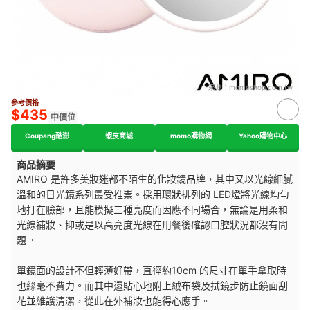
來源：
momoshop.com.tw
參考價格
$435
中價位
Coupang酷澎
蝦皮商城
momo購物網
Yahoo購物中心
商品摘要
AMIRO 是許多美妝迷都不陌生的化妝鏡品牌，其中又以光線細膩
溫和的日光鏡系列最受推崇。採用環狀排列的 LED燈將光線均勻
地打在臉部，且能模擬三種亮度而因應不同場合，無論是用柔和
光線補妝、抑或是以高亮度光線在用餐後確認口腔狀況都沒有問
題。
單鏡面的設計不但輕薄好帶，直徑約10cm 的尺寸在單手拿取時
也絲毫不費力。而其中還貼心地附上絨布袋及拭鏡步防止鏡面刮
花並維護清潔，從此在外補妝也能得心應手。