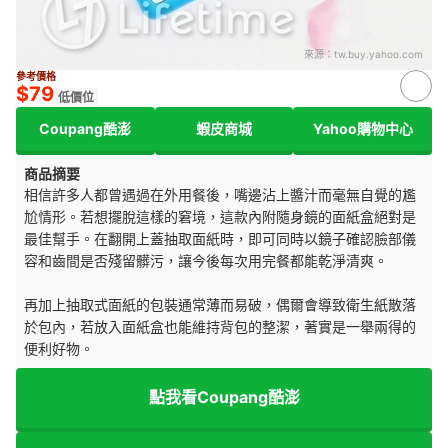
來源：
tw.buy.yahoo.com
參考價格
$79
低價位
Coupang酷澎
蝦皮商城
Yahoo購物中心
商品摘要
相信許多人都曾遇過在外用餐後，嘴邊沾上醬汁而毫無自覺的尷
尬情形。若想擺脫這樣的窘境，這款內附隨身鏡的面紙盒絕對是
最佳幫手。在翻開上蓋抽取面紙時，即可同時以鏡子確認臉部儀
容和齒間是否殘留髒污，讓今後每次用完餐都能乾淨清爽。
再加上抽取式面紙的包裝通常薄而易破，偶爾會導致衛生紙散落
於包內，若放入面紙盒也能維持背包的整潔，著實是一舉兩得的
便利好物。
點我看Coupang酷澎