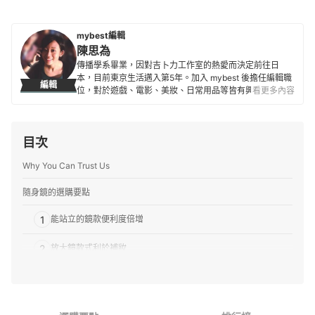
mybest編輯
陳思為
傳播學系畢業，因對吉卜力工作室的熱愛而決定前往日
本，目前東京生活邁入第5年。加入 mybest 後擔任編輯職
編輯
位，對於遊戲、電影、美妝、日常用品等皆有興趣及研究
看更多內容
熱忱，希望能透過對自身的鞭策將最值得信賴的資訊傳遞
給讀者。
陳思為的簡介
目次
Why You Can Trust Us
隨身鏡的選購要點
1
能站立的鏡款便利度倍增
2
放大鏡款式利於補妝
3
LED燈提升視覺清晰度
4
挑選能收納於縫隙間的薄型款式