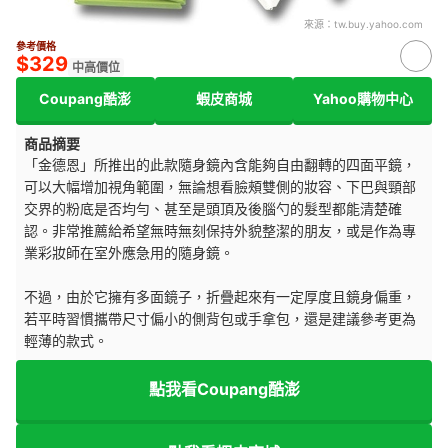
來源：
tw.buy.yahoo.com
參考價格
$329
中高價位
Coupang酷澎
蝦皮商城
Yahoo購物中心
商品摘要
「金德恩」所推出的此款隨身鏡內含能夠自由翻轉的四面平鏡，
可以大幅增加視角範圍，無論想看臉頰雙側的妝容、下巴與頸部
交界的粉底是否均勻、甚至是頭頂及後腦勺的髮型都能清楚確
認。非常推薦給希望無時無刻保持外貌整潔的朋友，或是作為專
業彩妝師在室外應急用的隨身鏡。
不過，由於它擁有多面鏡子，折疊起來有一定厚度且鏡身偏重，
若平時習慣攜帶尺寸偏小的側背包或手拿包，還是建議參考更為
輕薄的款式。
點我看Coupang酷澎