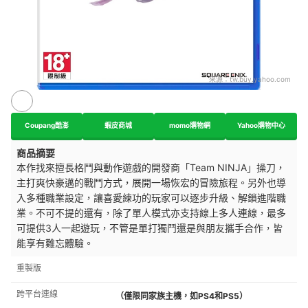
來源：
tw.buy.yahoo.com
Coupang酷澎
蝦皮商城
momo購物網
Yahoo購物中心
商品摘要
本作找來擅長格鬥與動作遊戲的開發商「Team NINJA」操刀，
主打爽快豪邁的戰鬥方式，展開一場恢宏的冒險旅程。另外也導
入多種職業設定，讓喜愛練功的玩家可以逐步升級、解鎖進階職
業。不可不提的還有，除了單人模式亦支持線上多人連線，最多
可提供3人一起遊玩，不管是單打獨鬥還是與朋友攜手合作，皆
能享有難忘體驗。
重製版
跨平台連線
（僅限同家族主機，如PS4和PS5）