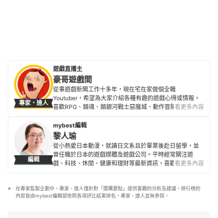
遊戲直播主
豪哥遊戲間
從事遊戲新聞工作十多年，現在宅在家做個全職
Youtuber，希望為大家介紹各種有趣的遊戲心得或情報。
專家・達人
喜歡RPG、類魂、類銀河戰士惡魔城、動作冒險，和充滿
看更多內容
創意的獨立遊戲，是個熱愛遊戲、喜歡和大家一起聊生
活、聊遊戲的普通中年大叔。
mybest編輯
豪哥遊戲間的簡介
黎人瑜
從小熱愛日本動漫，就讀日文系且於畢業後赴日留學，並
曾任職於日本的遊戲媒體及遊戲公司。平時經常關注遊
編輯
戲、科技、休閒、健康和理財等最新資訊，喜歡嘗試不同
看更多內容
的新鮮事物，閒暇之餘也愛好手作、下廚和愛貓玩耍。目
前在 mybest 任職已超過5年，積極尋求各領域專家見解，
在專家監製企劃中，專家、達人僅針對「選購要點」提供客觀的分析及建議。排行榜的
以確保資訊正確性為最優先。
內容皆由mybest編輯部依照各項評比結果排名，專家、達人並無參與。
黎人瑜的簡介