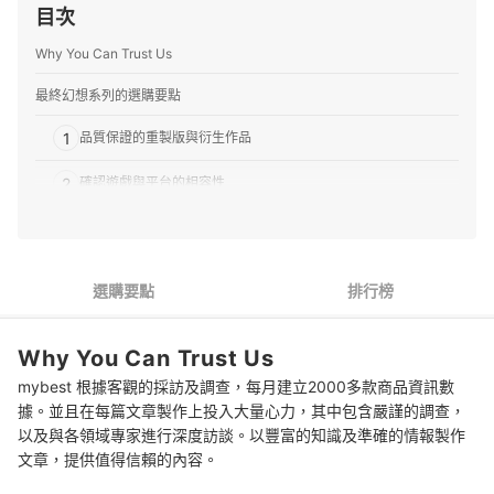
目次
Why You Can Trust Us
最終幻想系列的選購要點
1
品質保證的重製版與衍生作品
2
確認遊戲與平台的相容性
3
可多人同樂的線上遊戲
最終幻想系列 推薦排行榜
選購要點
排行榜
專家解惑！選購最終幻想系列的常見問題
Why You Can Trust Us
不同版本的故事有關聯嗎？一定要照順序玩嗎？
mybest 根據客觀的採訪及調查，每月建立2000多款商品資訊數
新手要如何快速上手？
據。並且在每篇文章製作上投入大量心力，其中包含嚴謹的調查，
以及與各領域專家進行深度訪談。以豐富的知識及準確的情報製作
首輪破關大概要花多少時間？建議遊玩二周目嗎？
文章，提供值得信賴的內容。
徜徉於更廣大的RPG世界吧！