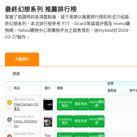
最終幻想系列 推薦排行榜
掌握了挑選時的各項要點後，接下來將以推薦排行榜的形式介紹最
終幻想系列。本次排行榜參考 PTT、Dcard等論壇評價及 momo購
物網、Yahoo購物中心等購物平台之銷售情形，由mybest於2024-
03-27製作。
人氣排行
篩選
詳情
商品
圖片
價格
重製版
跨平
SQUARE ENIX史
Coupang
momo購物
1
蝦皮商城
克威爾艾尼克斯
Final Fantasy VII
酷澎
網
重生
SQUARE ENIX
Coupang
momo購物
2
蝦皮商城
FINAL FANTASY
酷澎
網
XVI
SQUARE ENIX史
Coupang
momo購物
3