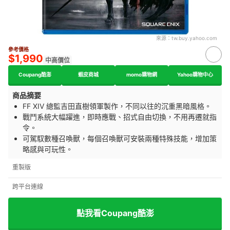
來源：
tw.buy.yahoo.com
參考價格
$1,990
中高價位
Coupang酷澎
蝦皮商城
momo購物網
Yahoo購物中心
商品摘要
FF XIV 總監吉田直樹領軍製作，不同以往的沉重黑暗風格。
戰鬥系統大幅躍進，即時應戰、招式自由切換，不用再遷就指
令。
可駕馭數種召喚獸，每個召喚獸可安裝兩種特殊技能，增加策
略感與可玩性。
重製版
跨平台連線
點我看Coupang酷澎