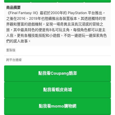
商品摘要
《Final Fantasy IX》最初於2000年的 PlayStation 平台推出，
之後在2016、2019年也陸續推出各裝置版本。其
透過獨特的世
界觀和豐富的遊戲機制，呈現一場奇異且深具沉浸感的冒險之
旅，其中最具特色的便是
有8名可玩主角，每個角色都可以是主
人翁，
更有各種技能搭配和小遊戲，不妨一邊遊玩一邊探索角色
們的感人故事。
重製版
跨平台連線
點我看Coupang酷澎
點我看蝦皮商城
點我看momo購物網