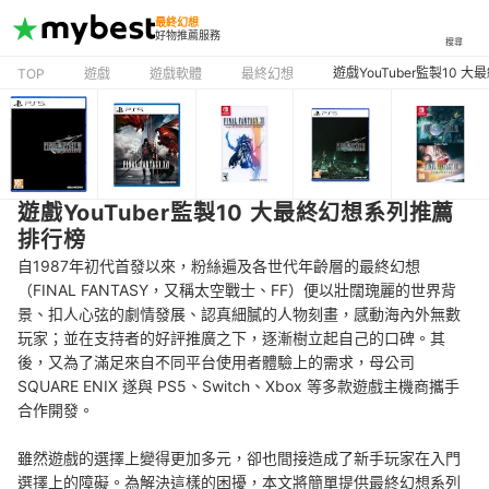
最終幻想
好物推薦服務
搜尋
遊戲YouTuber監製10
TOP
遊戲
遊戲軟體
最終幻想
遊戲YouTuber監製10 大最終幻想系列推薦
排行榜
自1987年初代首發以來，粉絲遍及各世代年齡層的最終幻想
（FINAL FANTASY，又稱太空戰士、FF）便以壯闊瑰麗的世界背
景、扣人心弦的劇情發展、認真細膩的人物刻畫，感動海內外無數
玩家；並在支持者的好評推廣之下，逐漸樹立起自己的口碑。其
後，又為了滿足來自不同平台使用者體驗上的需求，母公司
SQUARE ENIX 遂與 PS5、Switch、Xbox 等多款遊戲主機商攜手
合作開發。
雖然遊戲的選擇上變得更加多元，卻也間接造成了新手玩家在入門
選擇上的障礙。為解決這樣的困擾，本文將簡單提供最終幻想系列