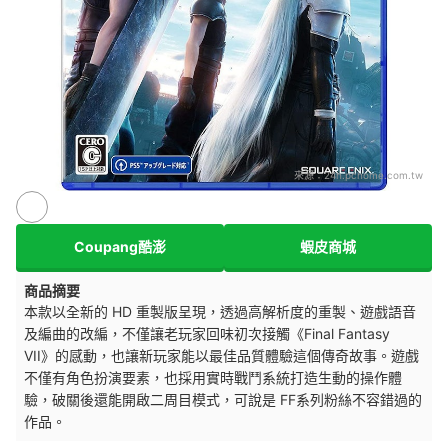
來源：
24h.pchome.com.tw
Coupang酷澎
蝦皮商城
商品摘要
本款以全新的 HD 重製版呈現，透過高解析度的重製、遊戲語音
及編曲的改編，不僅讓老玩家回味初次接觸《Final Fantasy
VII》的感動，也讓新玩家能以最佳品質體驗這個傳奇故事。遊戲
不僅有角色扮演要素，也採用實時戰鬥系統打造生動的操作體
驗，破關後還能開啟二周目模式，可說是 FF系列
粉絲不容錯過的
作品。