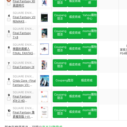
蝦皮商城
克威爾艾尼克斯
Final Fantasy XII
酷澎
網
黃道時代
SQUARE ENIX史
Coupang
Yahoo購物
4
蝦皮商城
克威爾艾尼克斯
Final Fantasy VII
酷澎
中心
REMAKE
INTERGRADE
SQUARE ENIX史
Coupang
momo購物
5
蝦皮商城
克威爾艾尼克斯
Final Fantasy
酷澎
網
7+8
SQUARE ENIX史
Coupang
momo購物
6
蝦皮商城
克威爾艾尼克斯
樂園的異鄉人
家族
酷澎
網
FINAL FANTASY
PS4
起源
SQUARE ENIX史
Coupang
momo購物
7
蝦皮商城
酷澎
網
克威爾艾尼克斯
Final Fantasy IX
SQUARE ENIX史
8
Coupang酷澎
蝦皮商城
克威爾艾尼克斯
Crisis Core -Final
Fantasy VII-
Reunion
SQUARE ENIX史
Coupang
momo購物
9
蝦皮商城
克威爾艾尼克斯
Final Fantasy
酷澎
網
X|X-2 HD
Remaster
SQUARE ENIX史
Coupang
momo購物
10
蝦皮商城
克威爾艾尼克斯
Final Fantasy 像
酷澎
網
素複刻版 I-VI 合
集