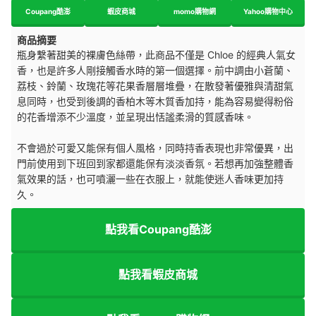
Coupang酷澎
蝦皮商城
momo購物網
Yahoo購物中心
商品摘要
瓶身繫著甜美的裸膚色絲帶，此商品不僅是 Chloe 的經典人氣女
香，也是許多人剛接觸香水時的第一個選擇。前中調由小蒼蘭、
荔枝、鈴蘭、玫瑰花等花果香層層堆疊，在散發著優雅與清甜氣
息同時，也受到後調的香柏木等木質香加持，能為容易變得粉俗
的花香增添不少溫度，並呈現出恬謐柔滑的質感香味。
不會過於可愛又能保有個人風格，同時持香表現也非常優異，出
門前使用到下班回到家都還能保有淡淡香氛。若想再加強整體香
氣效果的話，也可噴灑一些在衣服上，就能使迷人香味更加持
久。
點我看Coupang酷澎
點我看蝦皮商城