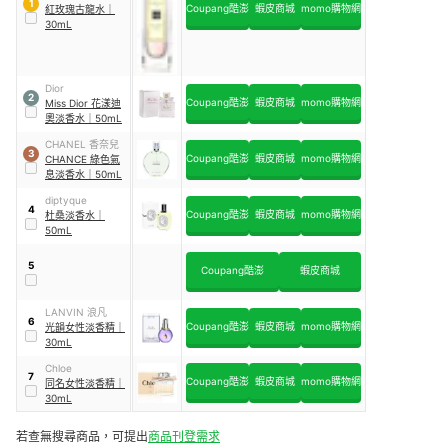
1
Coupang酷澎
蝦皮商城
momo購物網
紅玫瑰古龍水
｜
30mL
Dior
2
Coupang酷澎
蝦皮商城
momo購物網
Miss Dior 花漾迪
奧淡香水
｜
50mL
CHANEL 香奈兒
3
Coupang酷澎
蝦皮商城
momo購物網
CHANCE 綠色氣
息淡香水
｜
50mL
diptyque
4
Coupang酷澎
蝦皮商城
momo購物網
杜桑淡香水
｜
50mL
5
Coupang酷澎
蝦皮商城
LANVIN 浪凡
6
Coupang酷澎
蝦皮商城
momo購物網
光韻女性淡香精
｜
30mL
Chloe
7
Coupang酷澎
蝦皮商城
momo購物網
同名女性淡香精
｜
30mL
若查無搜尋商品，可提出
商品刊登需求