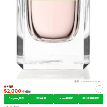
來源：
jomalone.com.tw
參考價格
$2,000
中價位
Coupang酷澎
蝦皮商城
momo購物網
樂天市場購物網