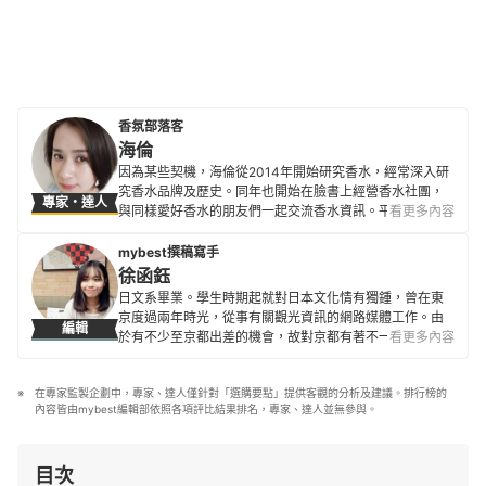
香氛部落客
海倫
因為某些契機，海倫從2014年開始研究香水，經常深入研
究香水品牌及歷史。同年也開始在臉書上經營香水社團，
專家・達人
與同樣愛好香水的朋友們一起交流香水資訊。平時喜歡閱
看更多內容
讀與香水有關的書籍，也經常從報章雜誌中吸收香氛資
訊。 除了香氛之外，也喜歡乾燥花手作、瑜珈等室內活
mybest撰稿寫手
動。2017年，開始將自己對香水的心得及感想發布在部落
徐函鈺
格中，藉此分享並推廣香氛產品。
日文系畢業。學生時期起就對日本文化情有獨鍾，曾在東
海倫的簡介
京度過兩年時光，從事有關觀光資訊的網路媒體工作。由
編輯
於有不少至京都出差的機會，故對京都有著不一樣的情
看更多內容
感。喜歡旅遊、美妝、美食等，情衷「咖啡廳巡禮」，目
前在台灣也經常探訪各式各樣的風格咖啡廳。
在專家監製企劃中，專家、達人僅針對「選購要點」提供客觀的分析及建議。排行榜的
徐函鈺的簡介
內容皆由mybest編輯部依照各項評比結果排名，專家、達人並無參與。
目次