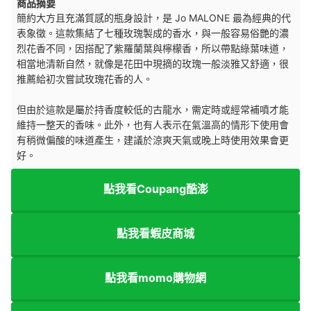
商品摘要
簡約大方且充滿質感的瓶身設計，是 Jo MALONE 最為經典的代
表象徵。這款集結了七種玫瑰製成的香水，與一般容易俗艷的濃
烈花香不同，因搭配了紫羅蘭葉與檸檬香，所以帶點綠葉味道，
相當地清新自然，就像是花田中現摘的玫瑰一般淡雅又舒適，很
推薦給初次嘗試玫瑰花香的人。
但由於這款是屬於持香度較低的古龍水，需定時或經常補噴才能
維持一整天的香味。此外，也有人表示在氣溫高的情形下使用會
有稍微偏酸的味道產生，建議於涼爽天氣或晚上時使用效果會更
好。
點我看Coupang酷澎
點我看蝦皮商城
點我看momo購物網