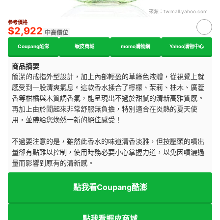
來源：
tw.mall.yahoo.com
參考價格
$2,922
中高價位
Coupang酷澎
蝦皮商城
momo購物網
Yahoo購物中心
商品摘要
簡潔的戒指外型設計，加上內部輕盈的草綠色液體，從視覺上就
感受到一股清爽氣息。這款香水揉合了檸檬、茉莉、柚木、廣藿
香等柑橘與木質調香氣，能呈現出不過於甜膩的清新高雅質感。
再加上由於聞起來非常舒服無負擔，特別適合在炎熱的夏天使
用，並帶給您煥然一新的絕佳感受！
不過要注意的是，雖然此香水的味道清香淡雅，但按壓頭的噴出
量卻有點難以控制，使用時務必要小心掌握力道，以免因噴灑過
量而影響到原有的清新感。
點我看Coupang酷澎
點我看蝦皮商城