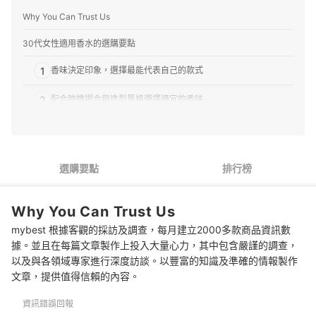
Why You Can Trust Us
30代女性適用香水的選購要點
1
香味決定印象，選擇最能代表自己的款式
2
配合時機場合與造型風格選擇適宜的香味
3
從香水類型與香味調性來著手
4
時間推移與身體狀況亦會影響香味感受
選購要點
排行榜
推薦7款30代女性適用香水人氣排行榜
Why You Can Trust Us
專家解惑！選購30代女性適用香水的常見問題
mybest 根據客觀的採訪及調查，每月建立2000多款商品資訊數
何種基調的香水較為成熟穩重？
據。並且在每篇文章製作上投入大量心力，其中包含嚴謹的調查，
以及與各領域專家進行深度訪談。以豐富的知識及準確的情報製作
香水該噴在身體哪些部位？
文章，提供值得信賴的內容。
香水有有效期限嗎？
資訊錯誤回報