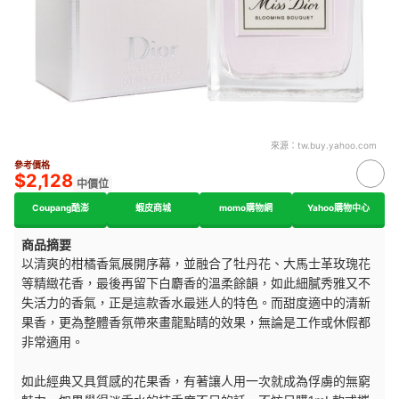
來源：
tw.buy.yahoo.com
參考價格
$2,128
中價位
Coupang酷澎
蝦皮商城
momo購物網
Yahoo購物中心
商品摘要
以清爽的柑橘香氣展開序幕，並融合了牡丹花、大馬士革玫瑰花
等精緻花香，最後再留下白麝香的溫柔餘韻，如此細膩秀雅又不
失活力的香氣，正是這款香水最迷人的特色。而甜度適中的清新
果香，更為整體香氛帶來畫龍點睛的效果，無論是工作或休假都
非常適用。
如此經典又具質感的花果香，有著讓人用一次就成為俘虜的無窮