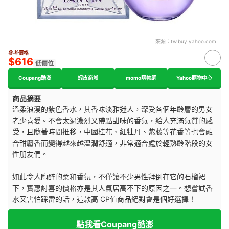
來源：
tw.buy.yahoo.com
參考價格
$616
低價位
Coupang酷澎
蝦皮商城
momo購物網
Yahoo購物中心
商品摘要
溫柔浪漫的紫色香水，其香味淡雅迷人，深受各個年齡層的男女
老少喜愛。不會太過濃烈又帶點甜味的香氣，給人充滿氣質的感
受，且隨著時間推移，中國桂花、紅牡丹、紫藤等花香等也會融
合甜麝香而變得越來越溫潤舒適，非常適合處於輕熟齡階段的女
性朋友們。
如此令人陶醉的柔和香氛，不僅讓不少男性拜倒在它的石榴裙
下，實惠討喜的價格亦是其人氣居高不下的原因之一。想嘗試香
水又害怕踩雷的話，這款高 CP值商品絕對會是個好選擇！
點我看Coupang酷澎