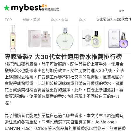
香水
好物推薦服務
搜尋
專家監製7 大30代
TOP
健康・美容
香水・香氛
香水
專家監製7 大30代女性適用香水推薦排行榜
想打造出獨有風格，除了可從服飾、配件等裝扮上著手外，使用合
襯的香水也能帶來出色的加分效果。女性朋友們進入30代後，外表
上逐漸脫去稚氣，在受到工作等不同社交圈的洗禮後，氣質氛圍亦
會變得成熟穩重。此時相較於甜味較重且帶有可愛感的香水，優雅
花香或清爽柑橘香調會是更好的選擇。此外，在晚上參加派對、宴
會等活動時，使用帶有麝香的香水也能展現出不同於白天的魅力
喔！
為了讓讀者們能更加掌握自己適合哪些香水，本文將會介紹選購時
需注意的各項重點，同時也精選了來自雅詩蘭黛、Jo Malone、
LANVIN、Dior、Chloe 等人氣品牌的推薦香水以供參考。無論是香