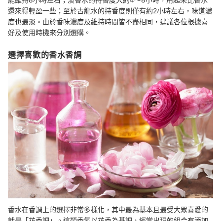
還來得輕盈一些；至於古龍水的持香度則僅有約2小時左右，味道濃
度也最淡。由於香味濃度及維持時間皆不盡相同，建議各位根據喜
好及使用時機來分別選購。
選擇喜歡的香水香調
香水在香調上的選擇非常多樣化，其中最為基本且最受大眾喜愛的
就是「花香調」。這類香氣以花香為基調，經常出現的組合有添加