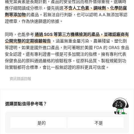
補充葉黃素是長期計劃，產品的安全性因而格外值得重視。選購時
應仔細閱讀成分標示，優先挑選
不含人工色素、調味劑、化學防腐
劑等添加物
的產品。若無法自行判斷，也可以認明 A.A.無添加等認
證標章，作為快速篩選的依據。
同時，也能參考
通過 SGS 等第三方機構檢測的產品，並確認廠商有
公開完整的定期檢驗報告
，涵蓋無重金屬污染、農藥殘留、塑化劑
等證明。如果是國外進口產品，則可著眼於美國 FDA 的 GRAS 食品
安全認證。還有專利證書一樣是可多加關注的指標，擁有專利代表
保健食品的原料通過嚴格的檢驗程序，從原料品質、製程規範到功
效實驗都符合標準，會比一般無認證的原料更具可信度。
資訊錯誤回報
選購要點值得參考嗎？
是的
不是