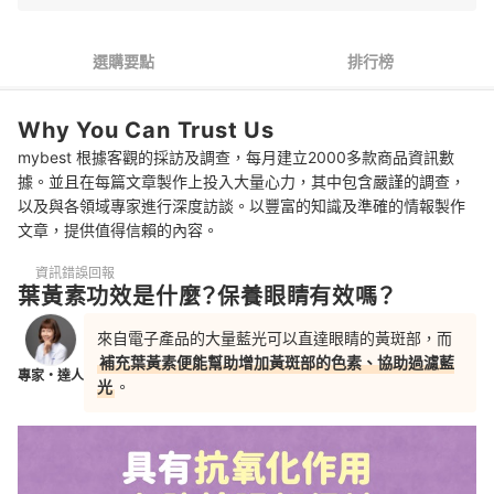
2
以好吸收的小分子游離型為優先
選購要點
排行榜
3
成分單純的膠囊劑型比果凍、飲品更理想
Why You Can Trust Us
4
依照個人需求選擇複方營養素
mybest 根據客觀的採訪及調查，每月建立2000多款商品資訊數
5
選擇通過檢測認證的專利產品更安全
據。並且在每篇文章製作上投入大量心力，其中包含嚴謹的調查，
以及與各領域專家進行深度訪談。以豐富的知識及準確的情報製作
葉黃素 推薦排行榜
文章，提供值得信賴的內容。
葉黃素有副作用嗎？不能跟什麼一起吃？
資訊錯誤回報
葉黃素功效是什麼？保養眼睛有效嗎？
延伸瀏覽更多保養眼睛的保健食品
來自電子產品的大量藍光可以直達眼睛的黃斑部，而
補充葉黃素便能幫助增加黃斑部的色素、協助過濾藍
專家・達人
光
。