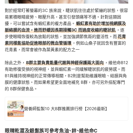
對於經常盯著螢幕的3C 族來說，睫狀肌往往處於緊繃的狀態，很容
易累積眼睛疲勞、眼壓升高，甚至引發頭痛等不適。針對這類困
擾，可以嘗試含有蝦紅素的複方產品。
蝦紅素有助於增加視網膜及
脈絡膜的血流，進而舒緩因長期接觸3C 而過度收縮的睫狀肌
，逐
步使眼睛恢復較為放鬆的狀態，並加強調節焦距的靈活性。而
花青
素同樣能協助促進眼部的微血管循環
，例如山桑子就因含有豐富的
花青素，而常會被作為葉黃素的配方之一
除此之外，
B群主要負責能量代謝與神經保護兩大面向
，維他命B12
有助修復受損的視神經，並與蝦紅素一同緩解睫狀肌的疲勞感。而
B1與維持視神經的正常傳導相關，B2則是幫助維護眼瞼、結膜與角
膜的健康狀態。而如果希望更全面地補充 B群，亦可另外搭配專門
的 B群保健食品。
營養師監製10 大B群推薦排行榜【2026最新】
眼睛乾澀及銀髮族可參考魚油、鋅、維他命C