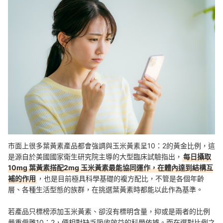
市面上很多葉黃素產品都會強調與玉米黃素呈10：2的黃金比例，這
是源自於美國國家衛生研究院主導的大型臨床試驗指出，
每日攝取
10mg 葉黃素搭配2mg 玉米黃素最能協同運作，在體內達到結構互
補的作用
，也是目前極具科學基礎的複方配比，不管是各個年齡
層、各種生活型態的族群，在挑選葉黃素時都能以此作為基準。
若產品只標榜添加玉米黃素、卻沒有標明含量，抑或是兩者的比例
嚴重偏離10：2，便相對缺乏吸收效益的科學依據。而在選對比例之