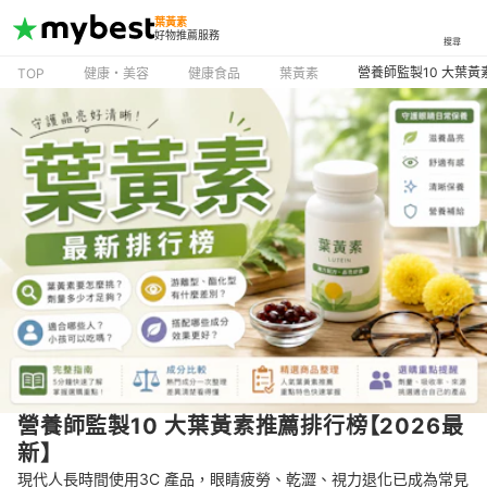
葉黃素
好物推薦服務
搜尋
營養師監製10 大葉黃
TOP
健康・美容
健康食品
葉黃素
營養師監製10 大葉黃素推薦排行榜【2026最
新】
現代人長時間使用3C 產品，眼睛疲勞、乾澀、視力退化已成為常見