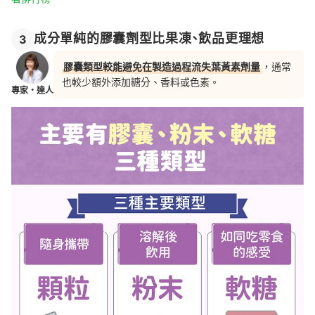
成分單純的膠囊劑型比果凍、飲品更理想
3
膠囊類型較能避免在製造過程流失葉黃素劑量
，通常
也較少額外添加糖分、香料或色素。
專家・達人