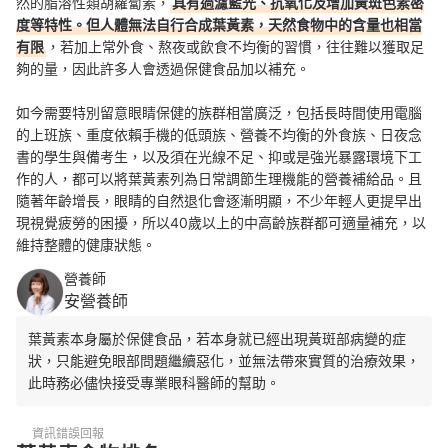
然的脂溶性類胡蘿蔔素，
具有過濾藍光、抗氧化及增加黃斑色素密
度等特性。但人體無法自行合成葉黃素，天然食物中的含量也相當
有限
，若加上常外食、熬夜或飲食不均衡的習慣，往往難以獲取足
夠的量，因此許多人會透過保健食品加以補充。
如今需要特別留意眼睛保健的族群相當廣泛，包括長時間使用電腦
的上班族、重度依賴手機的低頭族、營養不均衡的外食族、日夜念
書的學生與備考生，以及須在光線不足、抑或是強光暴露環境下工
作的人，都可以將葉黃素列為日常調節生理機能的營養補給品。且
隨著年齡增長，眼睛的自然退化會逐漸明顯，不少年輕人更提早出
現視覺疲勞的困擾，所以40歲以上的中高齡族群都可適量補充，以
維持整體的健康狀態。
營養師
安營養師
葉黃素本身屬於保健食品，若本身就已經出現黃斑部病變的症
狀，只能避免眼部問題繼續惡化，並無法帶來實質的治療效果，
此時務必儘快接受專業眼科醫師的幫助。
資訊錯誤回報