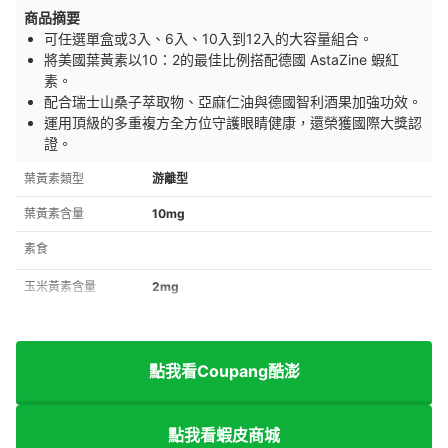
商品摘要
可任選單盒或3入、6入、10入到12入的大容量組合。
將美國葉黃素以10：2的最佳比例搭配德國 AstaZine 蝦紅
素。
配合瑞士山桑子萃取物、亞麻仁油與德國智利酒果加強功效。
運用頂級的多重複方全方位守護眼睛健康，還榮獲國際大獎認
證。
葉黃素類型
游離型
葉黃素含量
10mg
素食
玉米黃素含量
2mg
點我看Coupang酷澎
點我看蝦皮商城