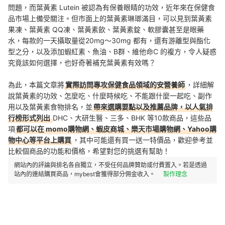
問題，而葉黃素 Lutein 被認為有保養眼睛的功效，近年來在保健食
品市場上備受關注。但市面上的葉黃素琳瑯滿目，可以見到葉黃素
果凍、葉黃素 QQ凍、葉黃素飲、葉黃素錠、軟膠囊甚至是眼藥
水，每款的一天攝取量從20mg～30mg 都有，還有游離型與酯化
型之分，以及添加蝦紅素、魚油、B群、維他命C 的複方，令人疑惑
究竟該如何選擇，也好奇著補充葉黃素有效嗎？
為此，本篇文章將
實際訪問專攻保健食品領域的安營養師
，詳細解
說葉黃素的功效、怎麼吃、什麼時候吃、不能跟什麼一起吃、副作
用以及葉黃素食物排名，並
帶來選購要點以及推薦品牌，以人氣排
行榜形式列出
DHC、大研生醫、三多、BHK 等10款商品，這些品
項
都可以在 momo購物網、蝦皮商城、樂天市場購物網、Yahoo購
物中心等平台上購買
，其中可能還有買一送一特價品，歡迎參考並
比較個商品的功能和價格，希望對您的挑選有幫助！
網站內的評論與排名各自獨立，不受任何品牌贊助或付費置入。若是透過
站內的連結購買商品，mybest會獲得部分佣金收入。
製作理念