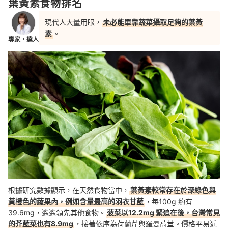
葉黃素食物排名
現代人大量用眼，
未必能單靠蔬菜攝取足夠的葉黃
素
。
專家・達人
根據研究數據顯示，在天然食物當中，
葉黃素較常存在於深綠色與
黃橙色的蔬果內，例如含量最高的羽衣甘藍
，每100g 約有
39.6mg，遙遙領先其他食物。
菠菜以12.2mg 緊追在後，台灣常見
的芥藍菜也有8.9mg
，接著依序為荷蘭芹與羅曼萵苣。價格平易近