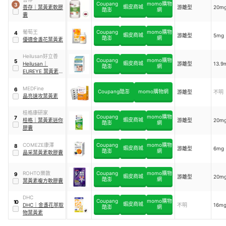
Coupang
momo購物
3
蝦皮商城
善存
｜
葉黃素軟膠
游離型
20m
酷澎
網
囊
葡萄王
Coupang
momo購物
4
蝦皮商城
游離型
5mg
酷澎
網
優適金盞花葉黃素
Heilusan好立善
Coupang
momo購物
5
蝦皮商城
Heilusan
｜
游離型
13.9
酷澎
網
EUREYE 葉黃素複
方軟膠囊
MEDFine
6
Coupang酷澎
momo購物網
游離型
不明
晶亮速攻葉黃素
桂格康研家
Coupang
momo購物
7
蝦皮商城
桂格
｜
葉黃素迷你
游離型
20m
酷澎
網
膠囊
COMEZE康澤
Coupang
momo購物
8
蝦皮商城
游離型
6mg
酷澎
網
晶采葉黃素軟膠囊
ROHTO樂敦
Coupang
momo購物
9
蝦皮商城
游離型
20m
酷澎
網
葉黃素複方軟膠囊
DHC
Coupang
momo購物
10
蝦皮商城
DHC
｜
金盞花萃取
不明
16m
酷澎
網
物葉黃素