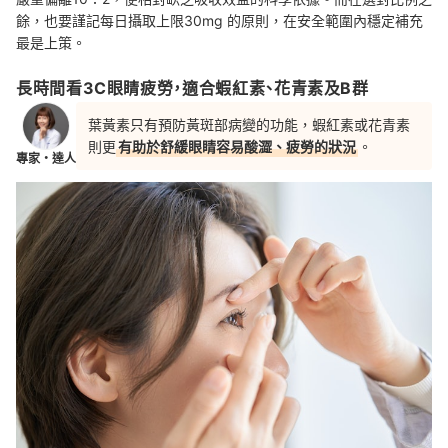
餘，也要謹記每日攝取上限30mg 的原則，在安全範圍內穩定補充
最是上策。
長時間看3C眼睛疲勞，適合蝦紅素、花青素及B群
葉黃素只有預防黃斑部病變的功能，蝦紅素或花青素
則更
有助於舒緩眼睛容易酸澀、疲勞的狀況
。
專家・達人