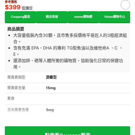
參考價格
$399
低價位
Coupang酷澎
蝦皮商城
momo購物網
Yahoo購物中心
商品摘要
大容量瓶裝內含30顆，且市售多採價格平易近人的3瓶經濟組
合。
含有充滿 EPA、DHA 的專利 TG型魚油以及維他命A 、C 、
E。
還添加鋅、硒等人體所需的礦物質，協助強化日常的保健功
用。
葉黃素類型
游離型
葉黃素含量
15mg
素食
玉米黃素含量
3mg