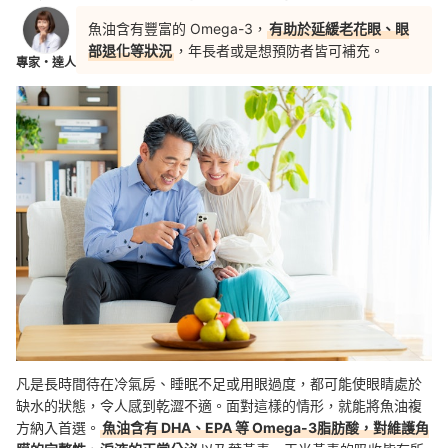
魚油含有豐富的 Omega-3，
有助於延緩老花眼、眼
部退化等狀況
，年長者或是想預防者皆可補充。
專家・達人
凡是長時間待在冷氣房、睡眠不足或用眼過度，都可能使眼睛處於
缺水的狀態，令人感到乾澀不適。面對這樣的情形，就能將魚油複
方納入首選。
魚油含有 DHA、EPA 等 Omega-3脂肪酸，對維護角