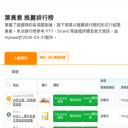
葉黃素 推薦排行榜
掌握了挑選時的各項要點後，接下來將以推薦排行榜的形式介紹葉
黃素。本次排行榜參考 PTT、Dcard 等論壇評價及官方資訊，由
mybest於2026-03-21製作。
專家・達人精選推薦
人氣排行
篩選
詳情
商品
圖片
價格
葉黃素類型
葉黃
Daiken大研生醫
Coupang
momo購物
1
蝦皮商城
大研生醫
｜
視易適
游離型
10m
酷澎
網
葉黃素
BHK’s
Coupang
momo購物
2
蝦皮商城
BHK's
｜
專利金盞
游離型
15m
酷澎
網
花葉黃素軟膠囊
善存