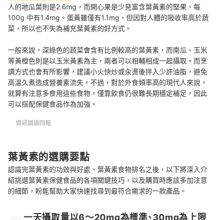
人的地瓜葉則是2.6mg，而開心果是少見富含葉黃素的堅果，每
100g 中有1.4mg。蛋黃雖僅有1.1mg，但因對人體的吸收率高於蔬
菜，所以也不失為補充葉黃素的好方式。
一般來說，深綠色的蔬菜會含有比例較高的葉黃素，而南瓜、玉米
等黃橙色則是以玉米黃素為主，兩者可以相輔相成一起攝取。而烹
調方式也會有所影響，建議小火快炒或汆燙後拌入少許油脂，避免
高溫久煮造成營養素流失。不過，對於外食頻率高的現代人來說，
就算有注意多食用這些食物，僅靠飲食仍很難長期穩定補足，因此
可以搭配保健食品作為加強。
資訊錯誤回報
葉黃素的選購要點
認識完葉黃素的功效與好處、葉黃素食物排名之後，以下將深入介
紹挑選葉黃素保健食品的各項關鍵技巧，以及購買時應該多加注意
的細節，盼能幫助大家快速找尋到最符合需求的一款產品。
一天攝取量以6～20mg為標準、30mg為上限