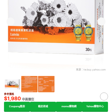
來源：
tw.buy.yahoo.com
參考價格
$1,980
中高價位
Coupang酷澎
蝦皮商城
momo購物網
Yahoo購物中心