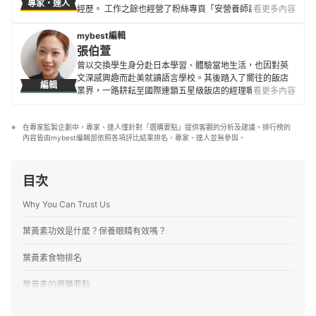
專家・達人
經歷。 工作之餘也經營了粉絲專頁「安營養師說營養」，
看更多內容
致力推廣正確的營養知識、觀念，提倡好好吃飯、吃得營
養，並歡迎所有對營養學有興趣的人前往粉絲專頁聊聊
mybest編輯
天。
張伯萱
安營養師的簡介
曾以交換學生身分赴日本學習、體驗當地生活，也因對英
文深感興趣而赴美就讀語言學校。其後踏入了嚮往的飯店
編輯
業界，一路耕耘至國際連鎖五星級飯店的經理職，因此對
看更多內容
生活品味、居家雜貨、個人金融規劃等皆有研究。目前是
專職翻譯及文章寫手，在工作之餘，擔任世界展望會志工
在專家監製企劃中，專家、達人僅針對「選購要點」提供客觀的分析及建議。排行榜的
並參與兒童援助計劃，希望能以微薄之力對社會有所貢
內容皆由mybest編輯部依照各項評比結果排名，專家、達人並無參與。
獻。
張伯萱的簡介
目次
Why You Can Trust Us
葉黃素功效是什麼？保養眼睛有效嗎？
葉黃素食物排名
葉黃素的選購要點
1
一天攝取量以6～20mg為標準、30mg為上限