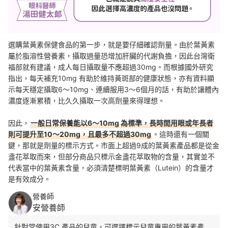
選購葉黃素保健食品的第一步，就是要仔細確認劑量。由於葉黃素
屬於脂溶性營養素，攝取過量恐增加肝臟的代謝負擔，因此台灣衛
福部就有建議，成人每日攝取量不應超過30mg。而根據國外研究
指出，每天補充10mg 有助於維持黃斑部的健康狀態，亦有資料顯
示每天穩定攝取6～10mg、連續服用3～6個月的話，有助於讓體內
濃度逐漸累積，比久久攝取一次高劑量來得理想。
因此，
一般日常保養能以6～10mg 為標準，長時間用眼或年長者
則可提升至10～20mg，且最多不超過30mg
。這時還有一個關
鍵，那就是劑量的標示方式。市面上超過9成的葉黃素產品都是從金
盞花萃取而來，但部分商品只標示金盞花萃取物的含量，其實並不
代表當中的葉黃素含量，必須清楚標明葉黃素（Lutein）的含量才
是有效成分。
營養師
安營養師
針對常使用3C 產品的兒童，可選擇標示兒童專用的葉黃素產