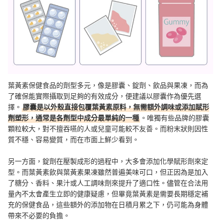
葉黃素保健食品的劑型多元，像是膠囊、錠劑、飲品與果凍，而為
了確保能實際攝取到足夠的有效成分，便建議以膠囊作為優先選
擇。
膠囊是以外殼直接包覆葉黃素原料，無需額外調味或添加賦形
劑塑形，通常是各劑型中成分最單純的一種
。唯獨有些品牌的膠囊
顆粒較大，對不擅吞嚥的人或兒童可能較不友善。而粉末狀則因性
質不穩、容易變質，而在市面上鮮少看到。
另一方面，錠劑在壓製成形的過程中，大多會添加化學賦形劑來定
型。而葉黃素飲與葉黃素果凍雖然普遍美味可口，但正因為是加入
了糖分、香料、果汁或人工調味劑來提升了適口性。儘管在合法用
量內不太會產生立即的健康疑慮，但畢竟葉黃素是需要長期穩定補
充的保健食品，這些額外的添加物在日積月累之下，仍可能為身體
帶來不必要的負擔。