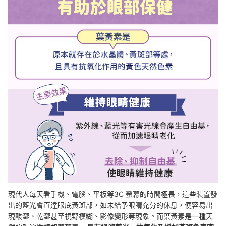
現代人每天看手機、電腦、平板等3C 螢幕的時間極長，這些裝置發
出的藍光會直達眼底黃斑部，如未給予眼睛充分的休息，便容易出
現酸澀、乾澀甚至視野模糊、影像變形等現象。而葉黃素是一種天