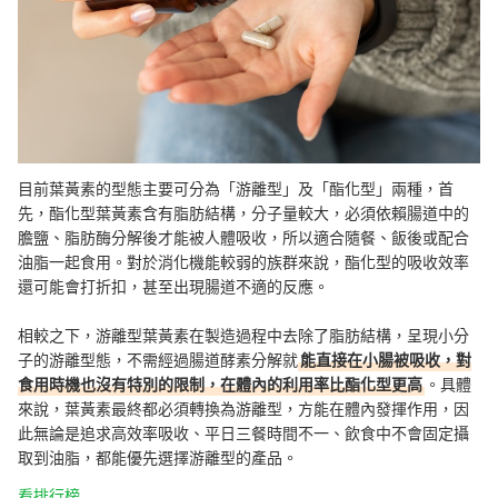
目前葉黃素的型態主要可分為「游離型」及「酯化型」兩種，首
先，酯化型葉黃素含有脂肪結構，分子量較大，必須依賴腸道中的
膽鹽、脂肪酶分解後才能被人體吸收，所以適合隨餐、飯後或配合
油脂一起食用。對於消化機能較弱的族群來說，酯化型的吸收效率
還可能會打折扣，甚至出現腸道不適的反應。
相較之下，游離型葉黃素在製造過程中去除了脂肪結構，呈現小分
子的游離型態，不需經過腸道酵素分解就
能直接在小腸被吸收，對
食用時機也沒有特別的限制，在體內的利用率比酯化型更高
。具體
來說，葉黃素最終都必須轉換為游離型，方能在體內發揮作用，因
此無論是追求高效率吸收、平日三餐時間不一、飲食中不會固定攝
取到油脂，都能優先選擇游離型的產品。
看排行榜