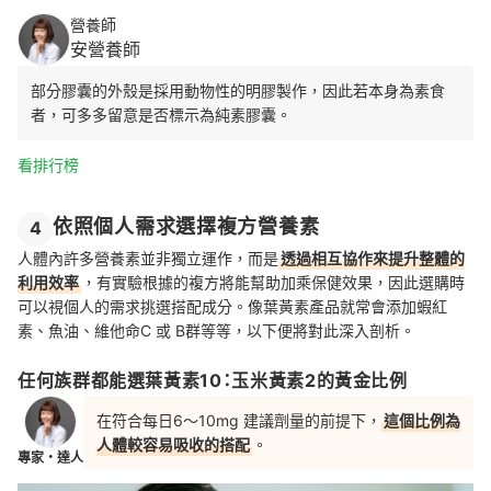
營養師
安營養師
部分膠囊的外殼是採用動物性的明膠製作，因此
若本身為素食
者，可多多留意是否標示為純素膠囊。
看排行榜
依照個人需求選擇複方營養素
4
人體內許多營養素並非獨立運作，而是
透過相互協作來提升整體的
利用效率
，有實驗根據的複方將能幫助加乘保健效果，因此選購時
可以視個人的需求挑選搭配成分。像葉黃素產品就常會添加蝦紅
素、魚油、維他命C 或 B群等等，以下便將對此深入剖析。
任何族群都能選葉黃素10：玉米黃素2的黃金比例
在符合每日6～10mg 建議劑量的前提下，
這個比例為
人體較容易吸收的搭配
。
專家・達人